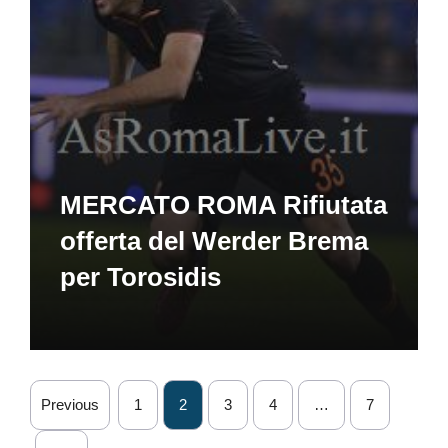
MERCATO ROMA Rifiutata
offerta del Werder Brema
per Torosidis
Previous
1
2
3
4
…
7