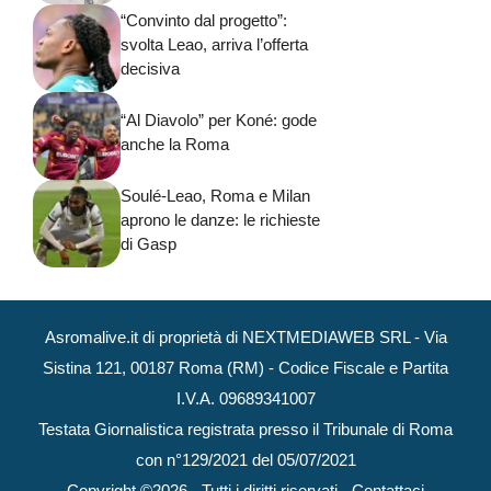
“Convinto dal progetto”:
svolta Leao, arriva l’offerta
decisiva
“Al Diavolo” per Koné: gode
anche la Roma
Soulé-Leao, Roma e Milan
aprono le danze: le richieste
di Gasp
Asromalive.it di proprietà di NEXTMEDIAWEB SRL - Via
Sistina 121, 00187 Roma (RM) - Codice Fiscale e Partita
I.V.A. 09689341007
Testata Giornalistica registrata presso il Tribunale di Roma
con n°129/2021 del 05/07/2021
Copyright ©2026 - Tutti i diritti riservati -
Contattaci