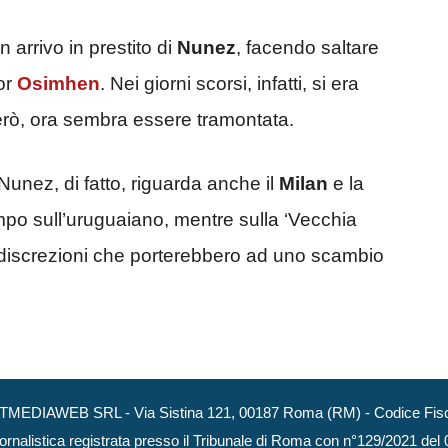
arrivo in prestito di
Nunez
, facendo saltare
or
Osimhen
. Nei giorni scorsi, infatti, si era
però, ora sembra essere tramontata.
Nunez, di fatto, riguarda anche il
Milan
e la
tempo sull’uruguaiano, mentre sulla ‘Vecchia
indiscrezioni che porterebbero ad uno scambio
NEXTMEDIAWEB SRL - Via Sistina 121, 00187 Roma (RM) - Codice Fisca
ornalistica registrata presso il Tribunale di Roma con n°129/2021 del