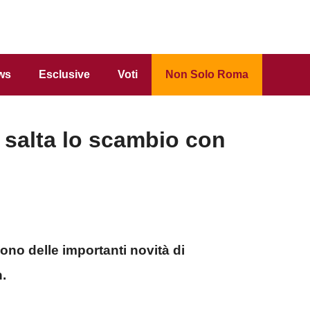
ws
Esclusive
Voti
Non Solo Roma
: salta lo scambio con
 sono delle importanti novità di
n.