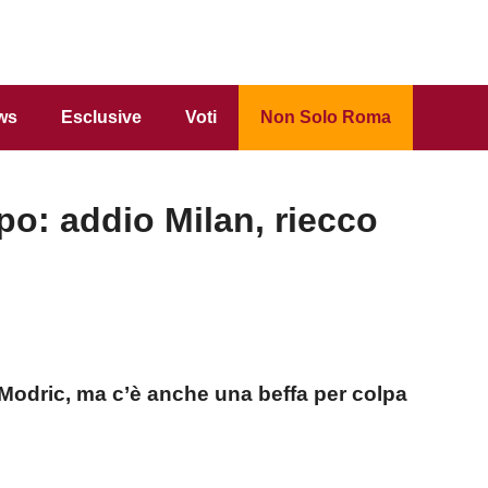
ws
Esclusive
Voti
Non Solo Roma
po: addio Milan, riecco
i Modric, ma c’è anche una beffa per colpa