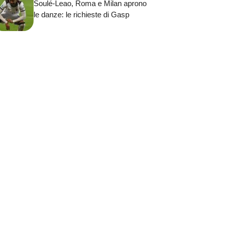
Soulé-Leao, Roma e Milan aprono
le danze: le richieste di Gasp