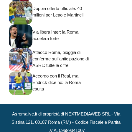
Doppia offerta ufficiale: 40
milioni per Leao e Martinelli
Via libera Inter: la Roma
accelera forte
Attacco Roma, pioggia di
conferme sull’anticipazione di
ASRL: tutte le cifre
Accordo con il Real, ma
Endrick dice no: la Roma
esulta
Asromalive.it di proprietà di NEXTMEDIAWEB SRL - Via
Sistina 121, 00187 Roma (RM) - Codice Fiscale e Partita
I.V.A. 09689341007