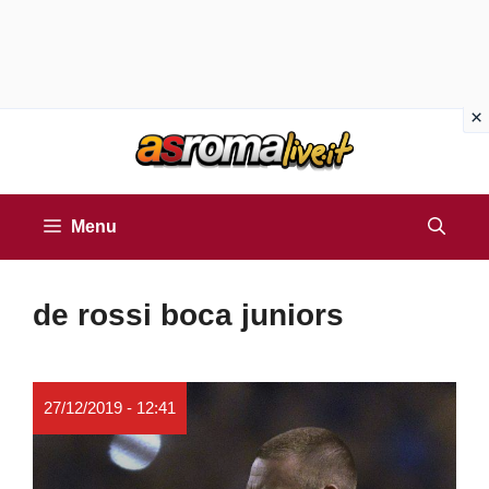
Vai
al
contenuto
Menu
de rossi boca juniors
27/12/2019 - 12:41