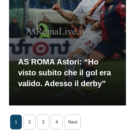
AS ROMA Astori: “Ho
visto subito che il gol era
valido. Adesso il derby”
1
2
3
4
Next