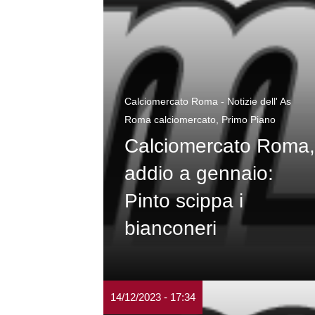
Calciomercato Roma - Notizie dell' As
Roma calciomercato
,
Primo Piano
Calciomercato Roma,
addio a gennaio:
Pinto scippa i
bianconeri
14/12/2023 - 17:34