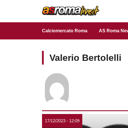
Vai
al
contenuto
Calciomercato Roma
AS Roma Ne
Valerio Bertolelli
17/12/2023 - 12:09