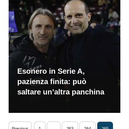
Esonero in Serie A,
pazienza finita: può
saltare un’altra panchina
Previous
1
…
263
264
265