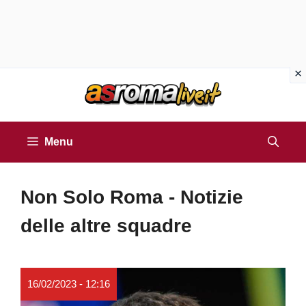
Vai
al
contenuto
Menu
Non Solo Roma - Notizie
delle altre squadre
16/02/2023 - 12:16