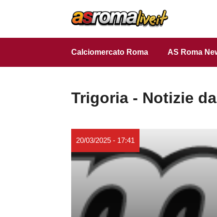
Vai
al
contenuto
Calciomercato Roma
AS Roma Ne
Trigoria - Notizie d
20/03/2025 - 17:41