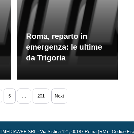
Roma, reparto in
emergenza: le ultime
da Trigoria
6
…
201
Next
NEXTMEDIAWEB SRL - Via Sistina 121, 00187 Roma (RM) - Codice Fisca