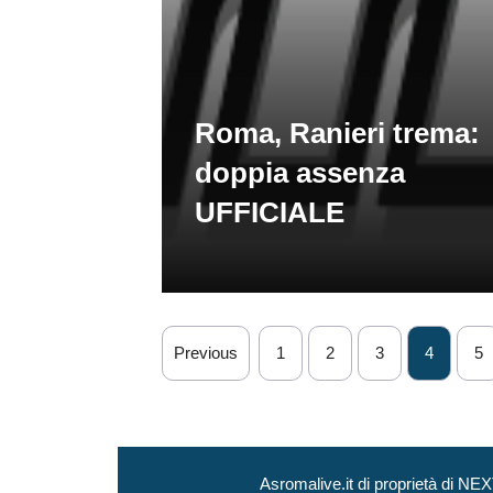
Roma, Ranieri trema:
doppia assenza
UFFICIALE
Previous
1
2
3
4
5
Asromalive.it di proprietà di 